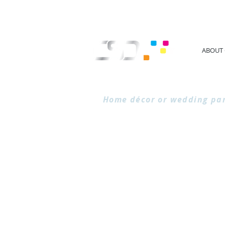
ABOUT 
3D Lettering Sam
Home décor or wedding par